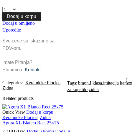
Dodaj u korpu
Dodaj u omiljeno
Uporedite
Sve cene su iskazane sa
PDV-om.
Imate Pitanja?
Stupimo u
Kontakt
Categories:
Keramicke Plocice
,
Tags:
braon
,
I klasa
,
imitacija kame
Zidna
za kupatilo
,
zidna
Related products
Quick View
Dodaj u korpu
Keramicke Plocice
,
Zidna
Agora XL Blanco Rect 25×75
2.718,00
rsd
Dodaj u korpu
Dodaj u