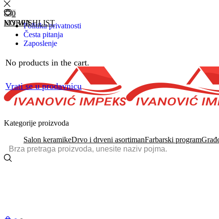
0
0
KORPA
MY WISHLIST
Politika privatnosti
Česta pitanja
Zaposlenje
No products in the cart.
Vrati se u prodavnicu
Kategorije proizvoda
Salon keramike
Drvo i drveni asortiman
Farbarski program
Građe