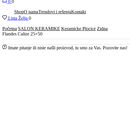
0
0
Shop
O nama
Trendovi i rešenja
Kontakt
Lista Želja
0
Početna
SALON KERAMIKE
Keramicke Plocice
Zidna
Flandes Calize 25×50
Imate pitanje ili niste našli proizvod, tu smo za Vas. Pozovite nas!