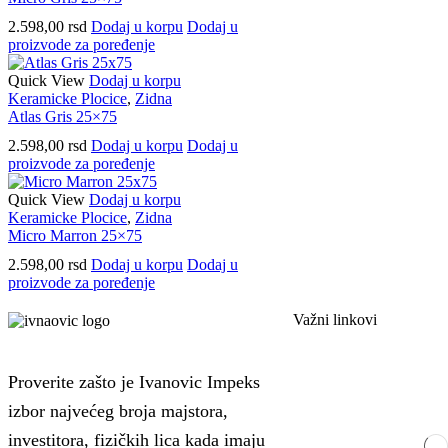
2.598,00
rsd
Dodaj u korpu
Dodaj u
proizvode za poređenje
Quick View
Dodaj u korpu
Keramicke Plocice
,
Zidna
Atlas Gris 25×75
2.598,00
rsd
Dodaj u korpu
Dodaj u
proizvode za poređenje
Quick View
Dodaj u korpu
Keramicke Plocice
,
Zidna
Micro Marron 25×75
2.598,00
rsd
Dodaj u korpu
Dodaj u
proizvode za poređenje
Važni linkovi
Proverite zašto je Ivanovic Impeks
izbor najvećeg broja majstora,
investitora, fizičkih lica kada imaju