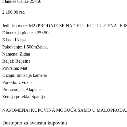
Flandes Calize 25×50
2.190,00
rsd
Jedinica mere: M2 (PRODAJE SE NA CELU KUTIJU-CENA JE
Dimenzija plocica: 25×50
Klasa: I klasa
Pakovanje: 1,500m2/pak.
Namena: Zidna
Reljef: Reljefna
Povrsina: Mat
Dizajn: Imitacija kamena
Poreklo: Uvozna
Proizvodjac: Alaplana
Zemlja porekla: Spanija
NAPOMENA: KUPOVINA MOGUĆA SAMO U MALOPRODA
Dostupno za avansnu kupovinu