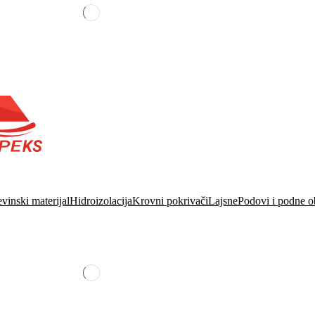
vinski materijal
Hidroizolacija
Krovni pokrivači
Lajsne
Podovi i podne o