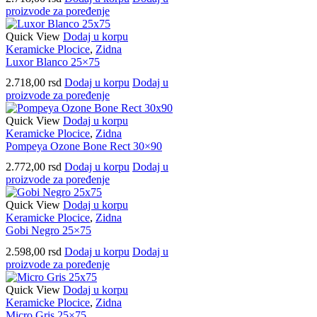
proizvode za poređenje
Quick View
Dodaj u korpu
Keramicke Plocice
,
Zidna
Luxor Blanco 25×75
2.718,00
rsd
Dodaj u korpu
Dodaj u
proizvode za poređenje
Quick View
Dodaj u korpu
Keramicke Plocice
,
Zidna
Pompeya Ozone Bone Rect 30×90
2.772,00
rsd
Dodaj u korpu
Dodaj u
proizvode za poređenje
Quick View
Dodaj u korpu
Keramicke Plocice
,
Zidna
Gobi Negro 25×75
2.598,00
rsd
Dodaj u korpu
Dodaj u
proizvode za poređenje
Quick View
Dodaj u korpu
Keramicke Plocice
,
Zidna
Micro Gris 25×75