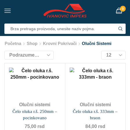
0
Početna
Shop
Krovni Pokrivači
Olučni Sistemi
Olučni sistemi
Olučni sistemi
Čelo oluka r.š. 250mm –
Čelo oluka r.š. 333mm –
pocinkovano
braon
75,00
rsd
84,00
rsd