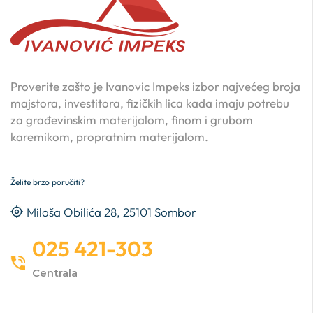
Proverite zašto je Ivanovic Impeks izbor najvećeg broja
majstora, investitora, fizičkih lica kada imaju potrebu
za građevinskim materijalom, finom i grubom
karemikom, propratnim materijalom.
Želite brzo poručiti?
Miloša Obilića 28, 25101 Sombor
025 421-303
Centrala