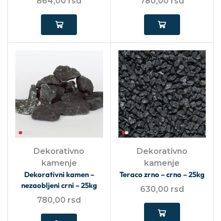
864,00
rsd
780,00
rsd
Dekorativno
Dekorativno
kamenje
kamenje
Dekorativni kamen –
Teraco zrno – crno – 25kg
nezaobljeni crni – 25kg
630,00
rsd
780,00
rsd