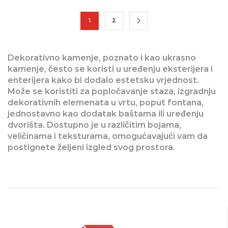
1
2
Dekorativno kamenje, poznato i kao ukrasno
kamenje, često se koristi u uređenju eksterijera i
enterijera kako bi dodalo estetsku vrjednost.
Može se koristiti za popločavanje staza, izgradnju
dekorativnih elemenata u vrtu, poput fontana,
jednostavno kao dodatak baštama ili uređenju
dvorišta. Dostupno je u različitim bojama,
veličinama i teksturama, omogućavajući vam da
postignete željeni izgled svog prostora.