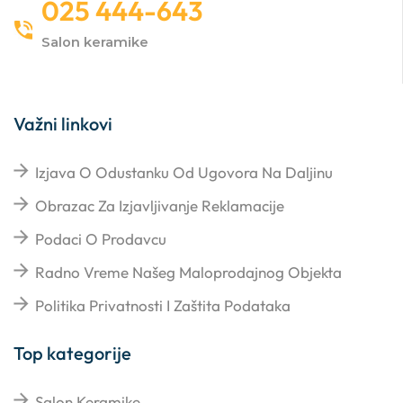
025 444-643
Salon keramike
Važni linkovi
Izjava O Odustanku Od Ugovora Na Daljinu
Obrazac Za Izjavljivanje Reklamacije
Podaci O Prodavcu
Radno Vreme Našeg Maloprodajnog Objekta
Politika Privatnosti I Zaštita Podataka
Top kategorije
Salon Keramike