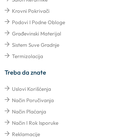
Krovni Pokrivači
Podovi I Podne Obloge
Građevinski Materijal
Sistem Suve Gradnje
Termizolacija
Treba da znate
Uslovi Korišćenja
Način Poručivanja
Način Plaćanja
Način I Rok Isporuke
Reklamacije