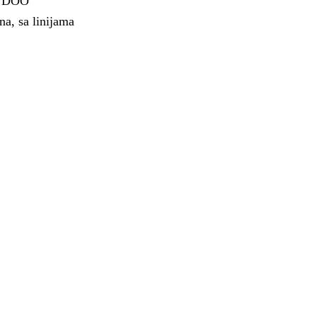
al DOO
na, sa linijama