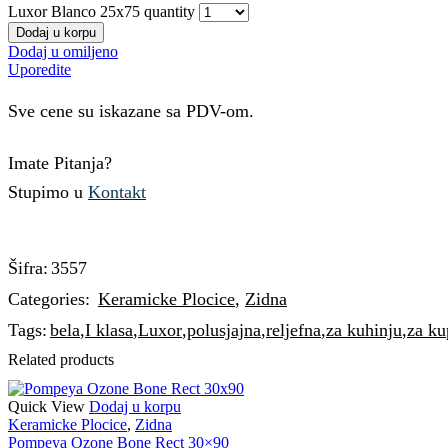
Luxor Blanco 25x75 quantity
Dodaj u korpu
Dodaj u omiljeno
Uporedite
Sve cene su iskazane sa PDV-om.
Imate Pitanja?
Stupimo u
Kontakt
Šifra:
3557
Categories:
Keramicke Plocice
,
Zidna
Tags:
bela
,
I klasa
,
Luxor
,
polusjajna
,
reljefna
,
za kuhinju
,
za ku
Related products
Quick View
Dodaj u korpu
Keramicke Plocice
,
Zidna
Pompeya Ozone Bone Rect 30×90