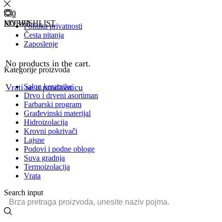
0
0
KORPA
MY WISHLIST
Politika privatnosti
Česta pitanja
Zaposlenje
No products in the cart.
Kategorije proizvoda
Salon keramike
Vrati se u prodavnicu
Drvo i drveni asortiman
Farbarski program
Građevinski materijal
Hidroizolacija
Krovni pokrivači
Lajsne
Podovi i podne obloge
Suva gradnja
Termoizolacija
Vrata
Search input