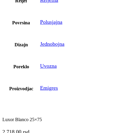
Reljefna
Reljef
Polusjajna
Povrsina
Jednobojna
Dizajn
Uvozna
Poreklo
Emigres
Proizvodjac
Luxor Blanco 25×75
2.718,00
rsd