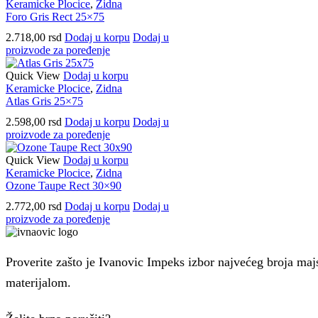
Keramicke Plocice
,
Zidna
Foro Gris Rect 25×75
2.718,00
rsd
Dodaj u korpu
Dodaj u
proizvode za poređenje
Quick View
Dodaj u korpu
Keramicke Plocice
,
Zidna
Atlas Gris 25×75
2.598,00
rsd
Dodaj u korpu
Dodaj u
proizvode za poređenje
Quick View
Dodaj u korpu
Keramicke Plocice
,
Zidna
Ozone Taupe Rect 30×90
2.772,00
rsd
Dodaj u korpu
Dodaj u
proizvode za poređenje
Proverite zašto je Ivanovic Impeks izbor najvećeg broja maj
materijalom.