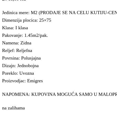
Jedinica mere: M2 (PRODAJE SE NA CELU KUTIJU-C
Dimenzija plocica: 25×75
Klasa: I klasa
Pakovanje: 1.45m2/pak.
Namena: Zidna
Reljef: Reljefna
Povrsina: Polusjajna
Dizajn: Jednobojna
Poreklo: Uvozna
Proizvodjac: Emigres
NAPOMENA: KUPOVINA MOGUĆA SAMO U MALOP
na zalihama