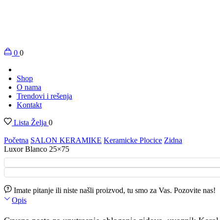
0
0
Shop
O nama
Trendovi i rešenja
Kontakt
Lista Želja
0
Početna
SALON KERAMIKE
Keramicke Plocice
Zidna
Luxor Blanco 25×75
Imate pitanje ili niste našli proizvod, tu smo za Vas. Pozovite nas!
Opis