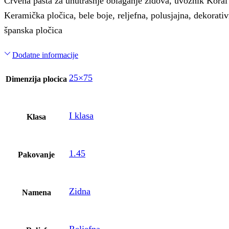
Crvena pasta za unutrasnje oblaganje zidova, uvoznik Kor
Keramička pločica, bele boje, reljefna, polusjajna, dekorativ
španska pločica
Dodatne informacije
25×75
Dimenzija plocica
I klasa
Klasa
1.45
Pakovanje
Zidna
Namena