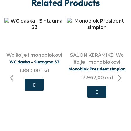
Related Products
Wc šolje i monoblokovi
SALON KERAMIKE
,
Wc
WC daska – Sintagma S3
šolje i monoblokovi
Monoblok President simplon
1.880,00
rsd
13.962,00
rsd