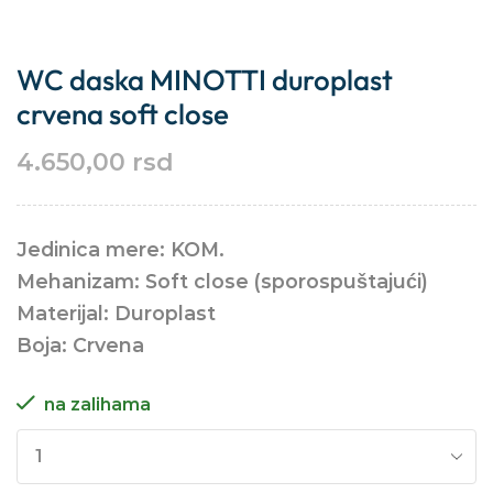
WC daska MINOTTI duroplast
crvena soft close
4.650,00
rsd
Jedinica mere: KOM.
Mehanizam: Soft close (sporospuštajući)
Materijal: Duroplast
Boja: Crvena
na zalihama