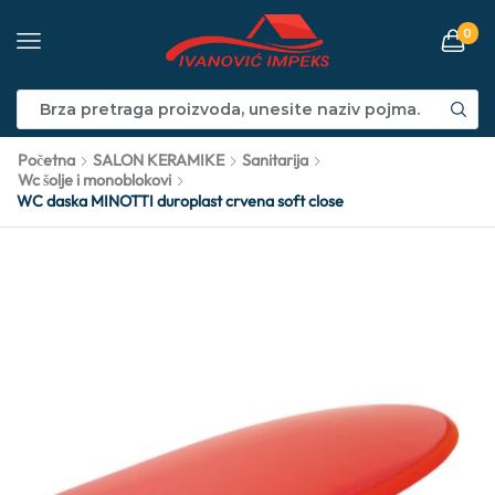
0
Početna
SALON KERAMIKE
Sanitarija
Wc šolje i monoblokovi
WC daska MINOTTI duroplast crvena soft close