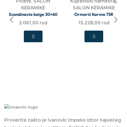
Podne
,
SALON
Kupatilski nameštaj
,
KERAMIKE
SALON KERAMIKE
Scandinavia beige 30×60
Ormarić Karma 75R
2.061,00
rsd
15.228,00
rsd
Proverite zašto je Ivanovic Impeks izbor najvećeg