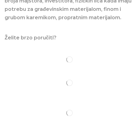
broja majstora, investitora, fizičkih lica kada imaju
potrebu za građevinskim materijalom, finom i
grubom karemikom, propratnim materijalom.
Želite brzo poručiti?
Važni linkovi