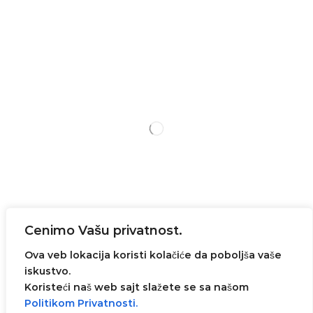
Treba da znate
Cenimo Vašu privatnost.
Ova veb lokacija koristi kolačiće da poboljša vaše
iskustvo.
Koristeći naš web sajt slažete se sa našom
Sva prava zadržana© 2023
Ivanovic Impeks
. Web
Politikom Privatnosti.
dizajn i ecommerce rešenje -
AVI SOLUTIONS