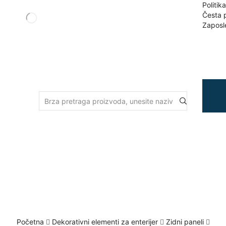
Politik
Česta p
Zaposl
Search
input
Početna
Dekorativni elementi za enterijer
Zidni paneli