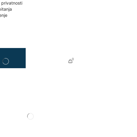
a privatnosti
itanja
enje
0