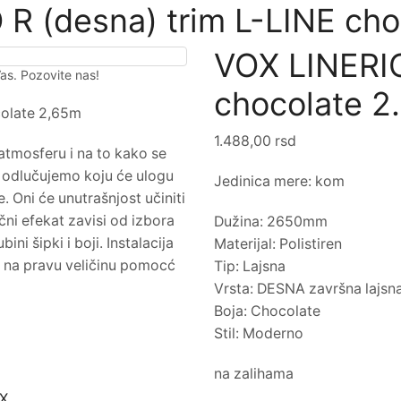
R (desna) trim L-LINE ch
VOX LINERIO
Vas. Pozovite nas!
chocolate 2
colate 2,65m
1.488,00
rsd
atmosferu i na to kako se
, odlučujemo koju će ulogu
Jedinica mere: kom
. Oni će unutrašnjost učiniti
čni efekat zavisi od izbora
Dužina: 2650mm
ubini šipki i boji. Instalacija
Materijal: Polistiren
eći na pravu veličinu pomocć
Tip: Lajsna
Vrsta: DESNA završna lajsn
Boja: Chocolate
Stil: Moderno
na zalihama
X