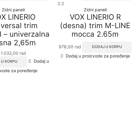
Zidni paneli
Zidni paneli
X LINERIO
VOX LINERIO R
versal trim
(desna) trim M-LINE
l – univerzalna
mocca 2.65m
jsna 2,65m
978,00
rsd
DODAJ U KORPU
1.032,00
rsd
Dodaj u proizvode za poređenje
Dodaj u
 U KORPU
zvode za poređenje