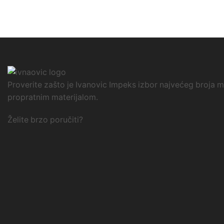
Proverite zašto je Ivanovic Impeks izbor najvećeg broja m
propratnim materijalom.
Želite brzo poručiti?