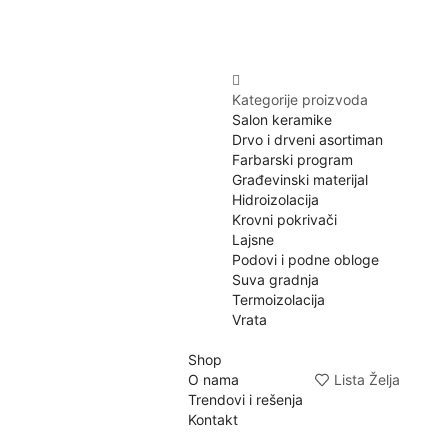
Kategorije proizvoda
Salon keramike
Drvo i drveni asortiman
Farbarski program
Građevinski materijal
Hidroizolacija
Krovni pokrivači
Lajsne
Podovi i podne obloge
Suva gradnja
Termoizolacija
Vrata
Shop
O nama
Lista Želja
Trendovi i rešenja
Kontakt