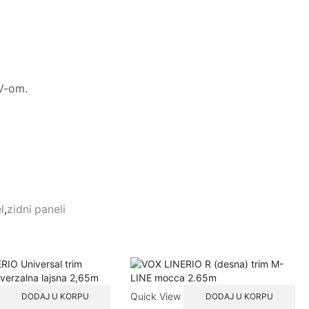
V-om.
l
,
zidni paneli
Quick View
DODAJ U KORPU
DODAJ U KORPU