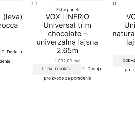
Zidni paneli
 (leva)
VOX LINERIO
VO
mocca
Universal trim
Uni
chocolate –
natura
univerzalna lajsna
la
2,65m
Dodaj u
1.032,00
rsd
DODAJ
đenje
Dodaj u
DODAJ U KORPU
proi
proizvode za poređenje