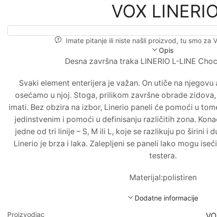
VOX LINERIO 
Imate pitanje ili niste našli proizvod, tu smo za 
Opis
Desna završna traka LINERIO L-LINE Cho
Svaki element enterijera je važan. On utiče na njegovu 
osećamo u njoj. Stoga, prilikom završne obrade zidova
imati. Bez obzira na izbor, Linerio paneli će pomoći u tome
jedinstvenim i pomoći u definisanju različitih zona. Kona
jedne od tri linije – S, M ili L, koje se razlikuju po širini i d
Linerio je brza i laka. Zalepljeni se paneli lako mogu is
testera.
Materijal:polistiren
Dodatne informacije
Proizvodjac
VO