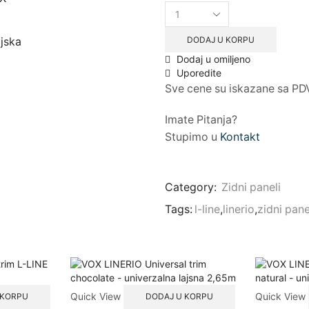
VOX
LINERIO
R
DODAJ U KORPU
ljska
(desna)
Dodaj u omiljeno
trim
Uporedite
L-
Sve cene su iskazane sa PD
LINE
chocolate
2.65m
Imate Pitanja?
quantity
Stupimo u
Kontakt
Category:
Zidni paneli
Tags:
l-line
,
linerio
,
zidni pane
Quick View
Quick View
 KORPU
DODAJ U KORPU