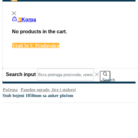
Korpa
0
No products in the cart.
Vrati Se U Prodavnicu
Search input
Search
Početna
Panelne ograde, žice i stubovi
Stub bojeni 1050mm sa anker pločom