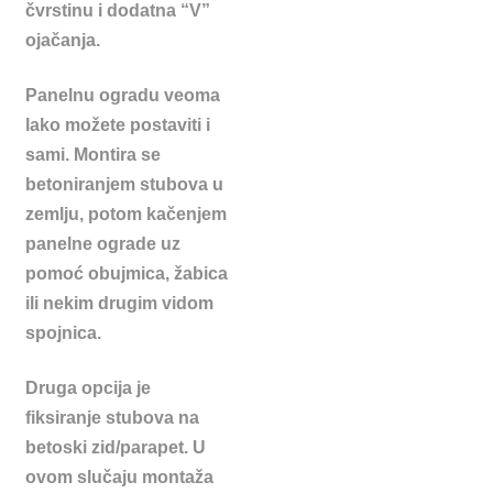
čvrstinu i dodatna “V”
ojačanja.
Panelnu ogradu veoma
lako možete postaviti i
sami. Montira se
betoniranjem stubova u
zemlju, potom kačenjem
panelne ograde uz
pomoć obujmica, žabica
ili nekim drugim vidom
spojnica.
Druga opcija je
fiksiranje stubova na
betoski zid/parapet. U
ovom slučaju montaža