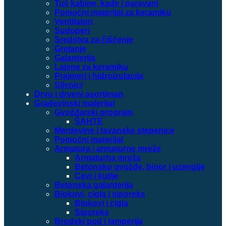
Tuš kabine, kade i paravani
Pomoćni materijal za keramiku
Ventilatori
Sudoperi
Sredstva za čišćenje
Grejanje
Galanterija
Lajsne za keramiku
Prajmeri i hidroizolacija
Slivnici
Drvo i drveni asortiman
Građevinski materijal
Gvožđarski program
ŠAHTE
Merdevine i tavanske stepenice
Pomoćni materijal
Armatura i armaturne mreže
Armaturna mreža
Betonsko gvožđe, binor i uzengije
Cevi i kutije
Betonska galanterija
Blokovi, cigla i siporeks
Blokovi i cigla
Siporeks
Brodski pod i lamperija