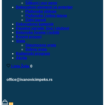
Silikoni i pur pene
Dekorativni elementi za enterijer
Plafonske obloge
Plafonske i zidne lajsne
Zidni paneli
Dekorativno kamenje
Panelne ograde, žice i stubovi
Betonske česme i roštilji
Krovni prozori
Vrata
Sigurnosna vrata
Sobna vrata
Baštenski program
Akcija
Lista Želja
0
025 421303
office@ivanovicimpeks.rs
0
0