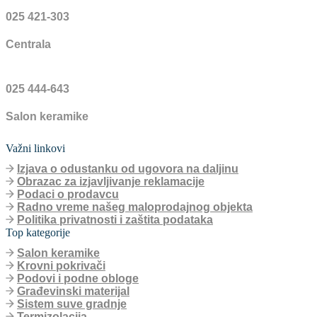
025 421-303
Centrala
025 444-643
Salon keramike
Važni linkovi
Izjava o odustanku od ugovora na daljinu
Obrazac za izjavljivanje reklamacije
Podaci o prodavcu
Radno vreme našeg maloprodajnog objekta
Politika privatnosti i zaštita podataka
Top kategorije
Salon keramike
Krovni pokrivači
Podovi i podne obloge
Građevinski materijal
Sistem suve gradnje
Termizolacija