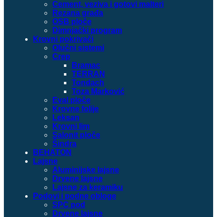
Cement, veziva i gotovi malteri
Rezana građa
OSB ploče
Dimnjački program
Krovni pokrivači
Olučni sistemi
Crep
Bramac
TERRAN
Tondach
Toza Marković
Eval ploče
Krovne folije
Leksan
Krovni lim
Salonit ploče
Šindra
BEHATON
Lajsne
Aluminijske lajsne
Drvene lajsne
Lajsne za keramiku
Podovi i podne obloge
SPC pod
Drvene lajsne