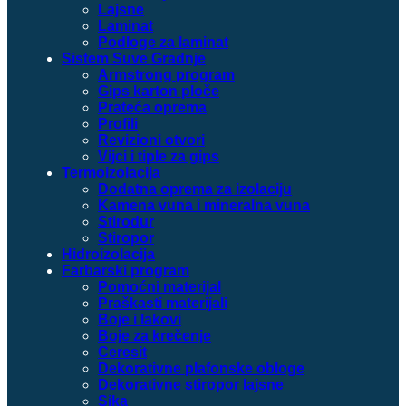
Lajsne
Laminat
Podloge za laminat
Sistem Suve Gradnje
Armstrong program
Gips karton ploče
Prateća oprema
Profili
Revizioni otvori
Vijci i tiple za gips
Termoizolacija
Dodatna oprema za izolaciju
Kamena vuna i mineralna vuna
Stirodur
Stiropor
Hidroizolacija
Farbarski program
Pomoćni materijal
Praškasti materijali
Boje i lakovi
Boje za krečenje
Ceresit
Dekorativne plafonske obloge
Dekorativne stiropor lajsne
Sika