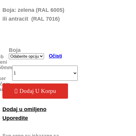
Boja: zelena (RAL 6005)
ili antracit (RAL 7016)
Boja
Očisti
ub
eni
50mm
ker
očom
ntity
Dodaj U Korpu
Dodaj u omiljeno
Uporedite
Sve cene su iskazane sa