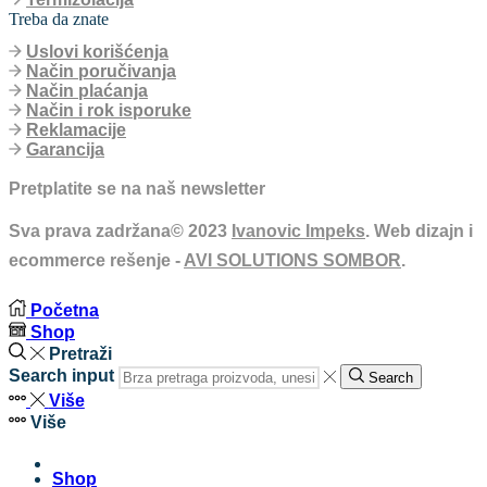
Treba da znate
Uslovi korišćenja
Način poručivanja
Način plaćanja
Način i rok isporuke
Reklamacije
Garancija
Pretplatite se na naš newsletter
Sva prava zadržana© 2023
Ivanovic Impeks
. Web dizajn i
ecommerce rešenje -
AVI SOLUTIONS SOMBOR
.
Početna
Shop
Pretraži
Search input
Search
Više
Više
Shop