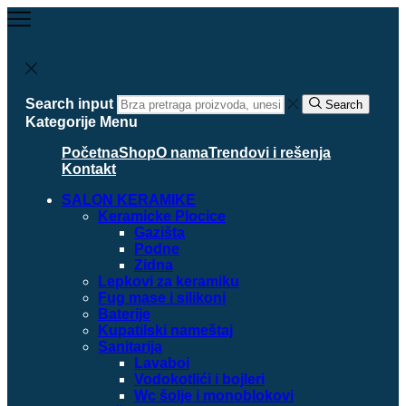
Search input
Search
Kategorije
Menu
Početna
Shop
O nama
Trendovi i rešenja
Kontakt
SALON KERAMIKE
Keramicke Plocice
Gazišta
Podne
Zidna
Lepkovi za keramiku
Fug mase i silikoni
Baterije
Kupatilski nameštaj
Sanitarija
Lavaboi
Vodokotlići i bojleri
Wc šolje i monoblokovi