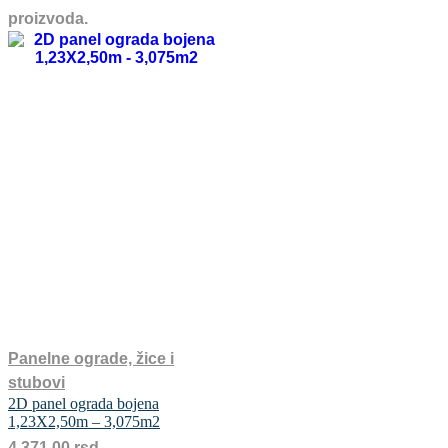
proizvoda.
Panelne ograde, žice i
stubovi
2D panel ograda bojena
1,23X2,50m – 3,075m2
4.371,00
rsd