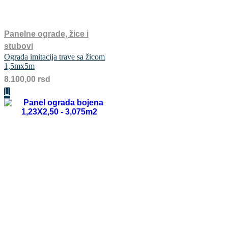
Panelne ograde, žice i
stubovi
Ograda imitacija trave sa žicom
1,5mx5m
8.100,00
rsd