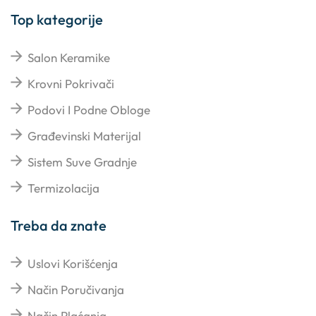
Top kategorije
Salon Keramike
Krovni Pokrivači
Podovi I Podne Obloge
Građevinski Materijal
Sistem Suve Gradnje
Termizolacija
Treba da znate
Uslovi Korišćenja
Način Poručivanja
Način Plaćanja