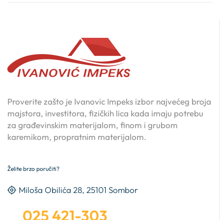
Proverite zašto je Ivanovic Impeks izbor najvećeg broja
majstora, investitora, fizičkih lica kada imaju potrebu
za građevinskim materijalom, finom i grubom
karemikom, propratnim materijalom.
Želite brzo poručiti?
Miloša Obilića 28, 25101 Sombor
025 421-303