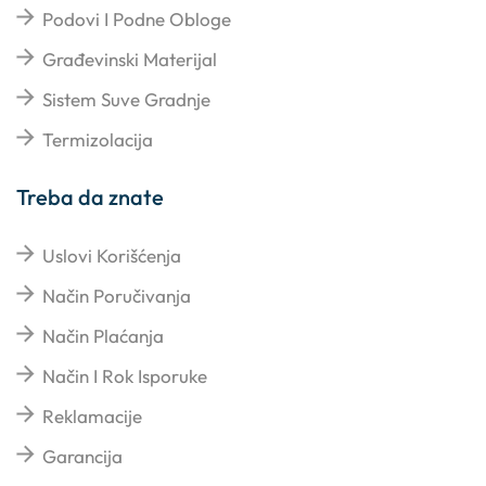
Podovi I Podne Obloge
Građevinski Materijal
Sistem Suve Gradnje
Termizolacija
Treba da znate
Uslovi Korišćenja
Način Poručivanja
Način Plaćanja
Način I Rok Isporuke
Reklamacije
Garancija