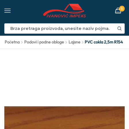
0
Početna
Podovi i podne obloge
Lajsne
PVC cokla 2,5m R154