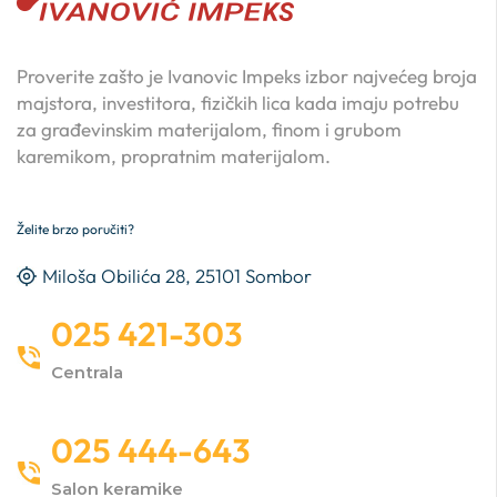
Proverite zašto je Ivanovic Impeks izbor najvećeg broja
majstora, investitora, fizičkih lica kada imaju potrebu
za građevinskim materijalom, finom i grubom
karemikom, propratnim materijalom.
Želite brzo poručiti?
Miloša Obilića 28, 25101 Sombor
025 421-303
Centrala
025 444-643
Salon keramike