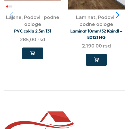
Lajsne
,
Podovi i podne
Laminat
,
Podovi i
obloge
podne obloge
PVC cokla 2,5m 131
Laminat 10mm/32 Kaindl –
80121 HG
285,00
rsd
2.190,00
rsd