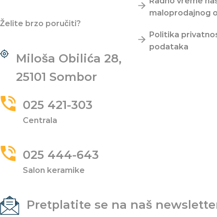
Radno vreme na
maloprodajnog o
Želite brzo poručiti?
Politika privatnos
podataka
Miloša Obilića 28,
25101 Sombor
025 421-303
Centrala
025 444-643
Salon keramike
Pretplatite se na naš newslette