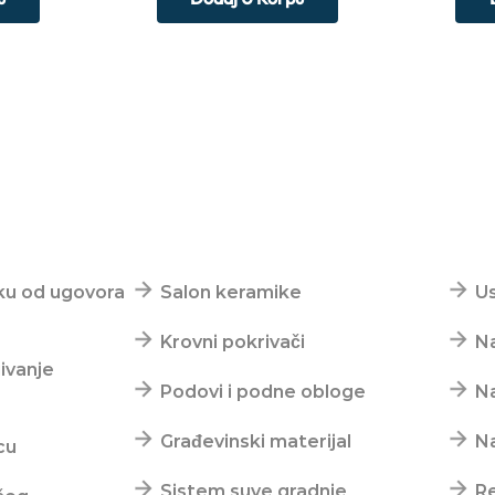
Top kategorije
Tre
ku od ugovora
Salon keramike
Us
Krovni pokrivači
Na
jivanje
Podovi i podne obloge
Na
Građevinski materijal
Na
cu
Sistem suve gradnje
R