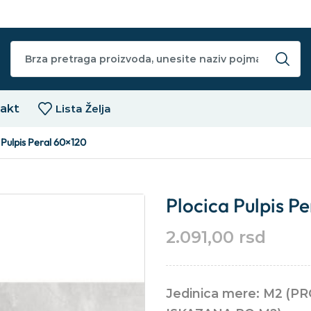
akt
Lista Želja
 Pulpis Peral 60×120
Plocica Pulpis P
2.091,00
rsd
Jedinica mere: M2 (