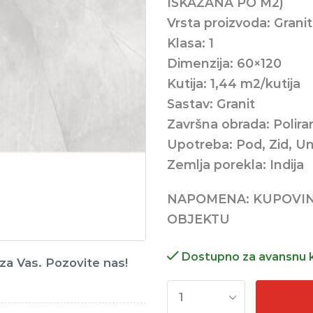
ISKAZANA PO M2)
Vrsta proizvoda: Grani
Klasa: 1
Dimenzija: 60×120
Kutija: 1,44 m2/kutija
Sastav: Granit
Završna obrada: Poliran
Upotreba: Pod, Zid, Un
Zemlja porekla: Indija
NAPOMENA: KUPOVI
OBJEKTU
Dostupno za avansnu 
o za Vas. Pozovite nas!