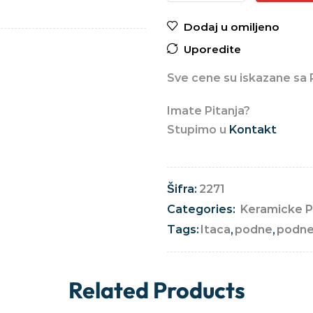
Dodaj u omiljeno
Uporedite
Sve cene su iskazane sa
Imate Pitanja?
Stupimo u
Kontakt
Šifra:
2271
Categories:
Keramicke P
Tags:
Itaca
,
podne
,
podne
Related Products