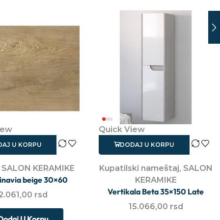
iew
Quick View
AJ U KORPU
DODAJ U KORPU
,
SALON KERAMIKE
Kupatilski nameštaj
,
SALON
inavia beige 30×60
KERAMIKE
Vertikala Beta 35×150 Late
2.061,00
rsd
15.066,00
rsd
Dodaj U Korpu