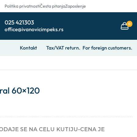
Politika privatnosti
Česta pitanja
Zaposlenje
025 421303
0
office@ivanovicimpeks.rs
Kontakt
Tax/VAT return.
For foreign customers.
eral 60×120
PRODAJE SE NA CELU KUTIJU-CENA JE