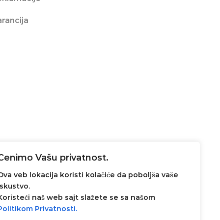
rancija
Cenimo Vašu privatnost.
Ova veb lokacija koristi kolačiće da poboljša vaše
iskustvo.
Koristeći naš web sajt slažete se sa našom
Politikom Privatnosti.