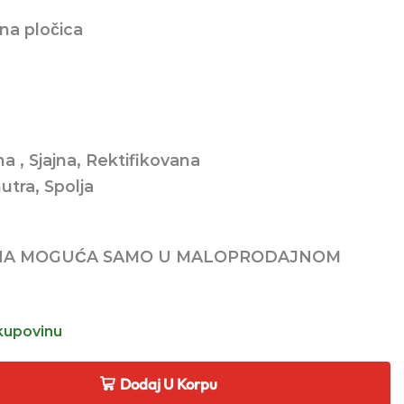
tna pločica
a , Sjajna, Rektifikovana
utra, Spolja
NA MOGUĆA SAMO U MALOPRODAJNOM
kupovinu
Dodaj U Korpu