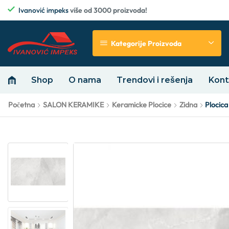
Ivanović impeks
više od 3000 proizvoda!
Kategorije Proizvoda
Shop
O nama
Trendovi i rešenja
Kont
Početna
SALON KERAMIKE
Keramicke Plocice
Zidna
Plocica