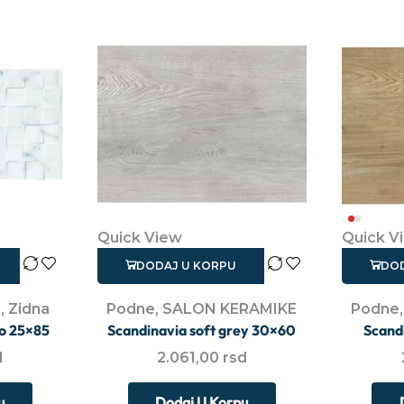
Quick View
Quick V
DODAJ U KORPU
DOD
E
,
Zidna
Podne
,
SALON KERAMIKE
Podne
co 25×85
Scandinavia soft grey 30×60
Scand
d
2.061,00
rsd
u
Dodaj U Korpu