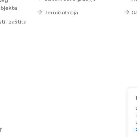
šeg
bjekta
Termizolacija
Ga
ti i zaštita
r