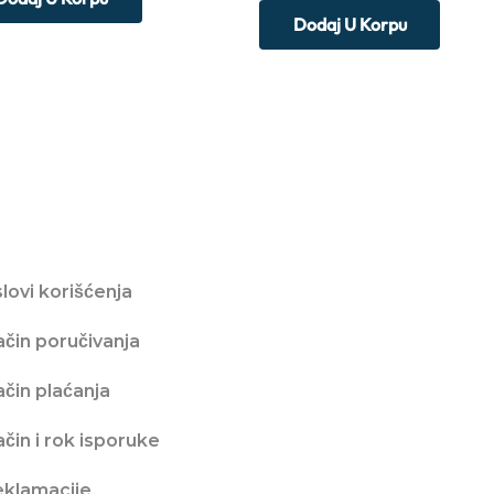
Dodaj U Korpu
ba da znate
lovi korišćenja
čin poručivanja
čin plaćanja
čin i rok isporuke
eklamacije