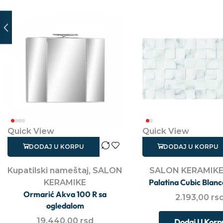
Quick View
Quick View
DODAJ U KORPU
DODAJ U KORPU
Kupatilski nameštaj
,
SALON
SALON KERAMIK
Palatina Cubic Blan
KERAMIKE
Ormarić Akva 100 R sa
2.193,00
rs
ogledalom
19.440,00
rsd
Dodaj U Korp