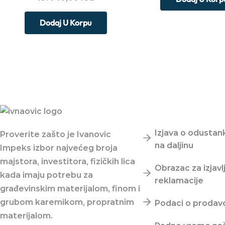
Dodaj U Korpu
Važni linkovi
Izjava o odustan
Proverite zašto je Ivanovic
na daljinu
Impeks izbor najvećeg broja
majstora, investitora, fizičkih lica
Obrazac za izjavl
kada imaju potrebu za
reklamacije
građevinskim materijalom, finom i
grubom karemikom, propratnim
Podaci o prodav
materijalom.