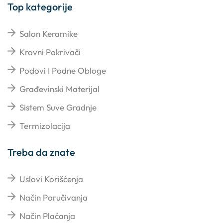
Top kategorije
Salon Keramike
Krovni Pokrivači
Podovi I Podne Obloge
Građevinski Materijal
Sistem Suve Gradnje
Termizolacija
Treba da znate
Uslovi Korišćenja
Način Poručivanja
Način Plaćanja