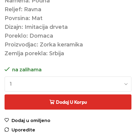
Namena: Podna
Reljef: Ravna
Povrsina: Mat
Dizajn: Imitacija drveta
Poreklo: Domaca
Proizvodjac: Zorka keramika
Zemlja porekla: Srbija
na zalihama
Dodaj U Korpu
Dodaj u omiljeno
Uporedite