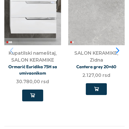
Kupatilski nameštaj
,
SALON KERAMIKE
,
SALON KERAMIKE
Zidna
Ormarić Euridika 75H sa
Cantera grey 20×60
umivaonikom
2.127,00
rsd
30.780,00
rsd