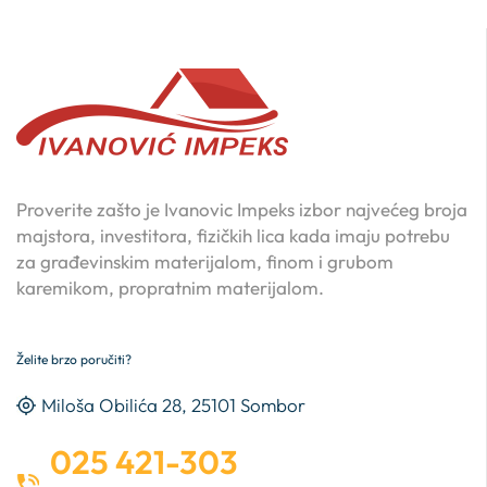
Proverite zašto je Ivanovic Impeks izbor najvećeg broja
majstora, investitora, fizičkih lica kada imaju potrebu
za građevinskim materijalom, finom i grubom
karemikom, propratnim materijalom.
Želite brzo poručiti?
Miloša Obilića 28, 25101 Sombor
025 421-303