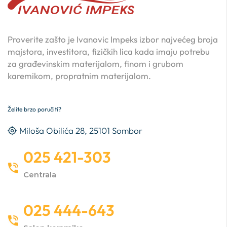
Proverite zašto je Ivanovic Impeks izbor najvećeg broja
majstora, investitora, fizičkih lica kada imaju potrebu
za građevinskim materijalom, finom i grubom
karemikom, propratnim materijalom.
Želite brzo poručiti?
Miloša Obilića 28, 25101 Sombor
025 421-303
Centrala
025 444-643