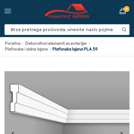
0
Početna
Dekorativni elementi za enterijer
Plafonske i zidne lajsne
Plafonska lajsna PLA 59