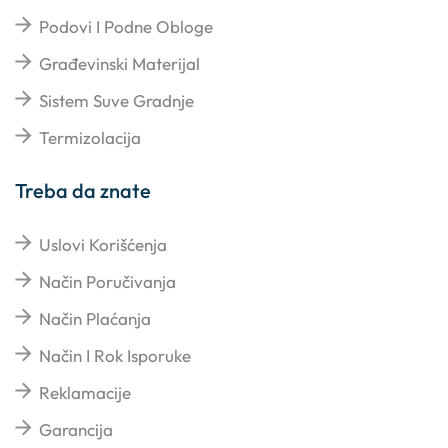
Podovi I Podne Obloge
Građevinski Materijal
Sistem Suve Gradnje
Termizolacija
Treba da znate
Uslovi Korišćenja
Način Poručivanja
Način Plaćanja
Način I Rok Isporuke
Reklamacije
Garancija