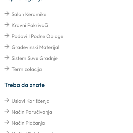
Salon Keramike
Krovni Pokrivači
Podovi I Podne Obloge
Građevinski Materijal
Sistem Suve Gradnje
Termizolacija
Treba da znate
Uslovi Korišćenja
Način Poručivanja
Način Plaćanja