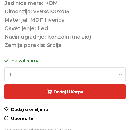
Jedinica mere: KOM
Dimenzija: v69xš100xd15
Materijal: MDF I iverica
Osvetljenje: Led
Način ugradnje: Konzolni (na zid)
Zemlja porekla: Srbija
na zalihama
Dodaj U Korpu
Dodaj u omiljeno
Uporedite