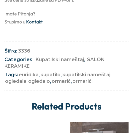
Sve cene su iskazane sa PDV-om.
Imate Pitanja?
Stupimo u
Kontakt
Šifra:
3336
Categories:
Kupatilski nameštaj
,
SALON
KERAMIKE
Tags:
euridika
,
kupatilo
,
kupatilski nameštaj
,
ogledala
,
ogledalo
,
ormarić
,
ormarići
Related Products