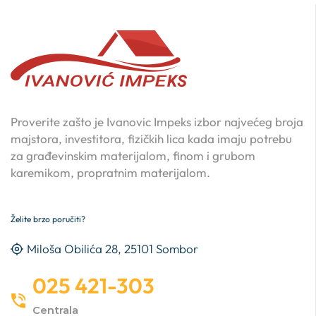
Proverite zašto je Ivanovic Impeks izbor najvećeg broja
majstora, investitora, fizičkih lica kada imaju potrebu
za građevinskim materijalom, finom i grubom
karemikom, propratnim materijalom.
Želite brzo poručiti?
Miloša Obilića 28, 25101 Sombor
025 421-303
Centrala