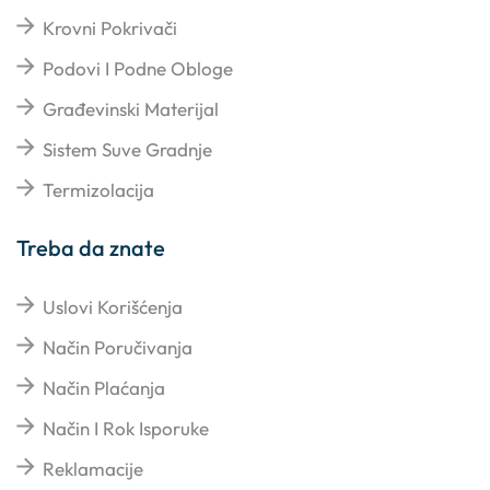
Krovni Pokrivači
Podovi I Podne Obloge
Građevinski Materijal
Sistem Suve Gradnje
Termizolacija
Treba da znate
Uslovi Korišćenja
Način Poručivanja
Način Plaćanja
Način I Rok Isporuke
Reklamacije