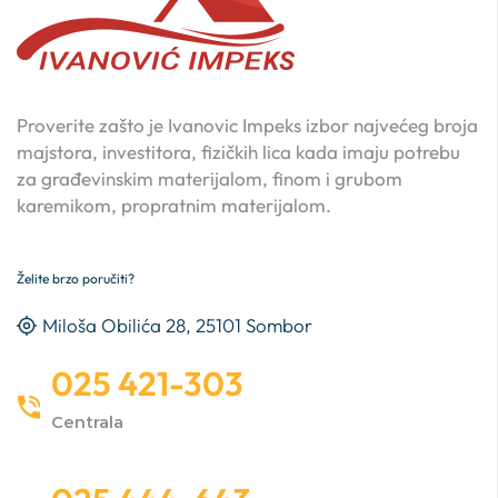
Proverite zašto je Ivanovic Impeks izbor najvećeg broja
majstora, investitora, fizičkih lica kada imaju potrebu
za građevinskim materijalom, finom i grubom
karemikom, propratnim materijalom.
Želite brzo poručiti?
Miloša Obilića 28, 25101 Sombor
025 421-303
Centrala