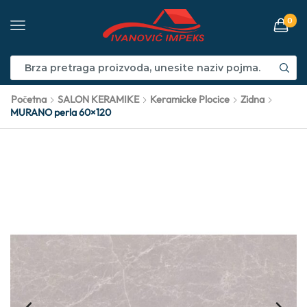
0
Početna
SALON KERAMIKE
Keramicke Plocice
Zidna
MURANO perla 60×120