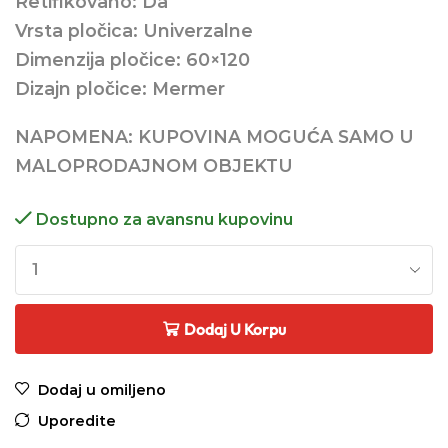
Retifikovano: Da
Vrsta pločica: Univerzalne
Dimenzija pločice: 60×120
Dizajn pločice: Mermer
NAPOMENA: KUPOVINA MOGUĆA SAMO U
MALOPRODAJNOM OBJEKTU
Dostupno za avansnu kupovinu
Dodaj U Korpu
Dodaj u omiljeno
Uporedite