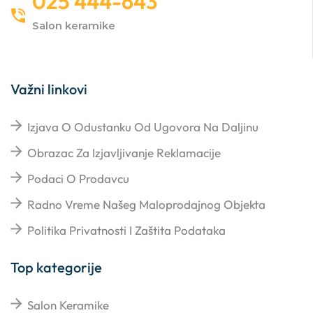
025 444-643
Salon keramike
Važni linkovi
Izjava O Odustanku Od Ugovora Na Daljinu
Obrazac Za Izjavljivanje Reklamacije
Podaci O Prodavcu
Radno Vreme Našeg Maloprodajnog Objekta
Politika Privatnosti I Zaštita Podataka
Top kategorije
Salon Keramike