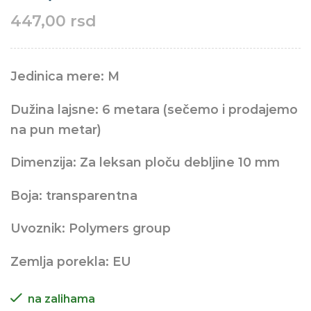
447,00
rsd
Jedinica mere: M
Dužina lajsne: 6 metara (sečemo i prodajemo
na pun metar)
Dimenzija: Za leksan ploču debljine 10 mm
Boja: transparentna
Uvoznik: Polymers group
Zemlja porekla: EU
na zalihama