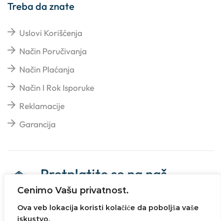
Treba da znate
Uslovi Korišćenja
Način Poručivanja
Način Plaćanja
Način I Rok Isporuke
Reklamacije
Garancija
Pretplatite se na naš
newsletter
Cenimo Vašu privatnost.
Ova veb lokacija koristi kolačiće da poboljša vaše
iskustvo.