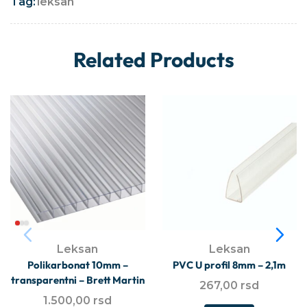
Tag:
leksan
Related Products
Leksan
Leksan
Polikarbonat 10mm –
PVC U profil 8mm – 2,1m
transparentni – Brett Martin
267,00
rsd
1.500,00
rsd