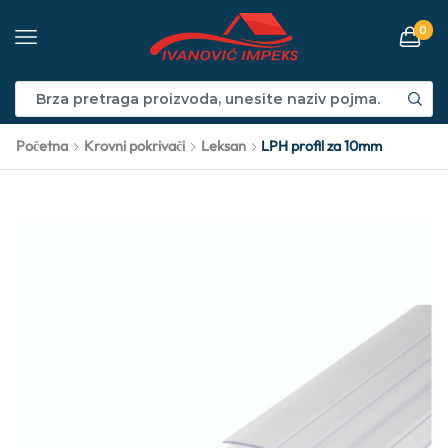
0
Početna
Krovni pokrivači
Leksan
LPH profil za 10mm