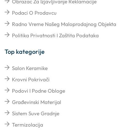
Obrazac Za Izjavljivanje Reklamacije
Podaci O Prodavcu
Radno Vreme Našeg Maloprodajnog Objekta
Politika Privatnosti I Zaštita Podataka
Top kategorije
Salon Keramike
Krovni Pokrivači
Podovi I Podne Obloge
Građevinski Materijal
Sistem Suve Gradnje
Termizolacija