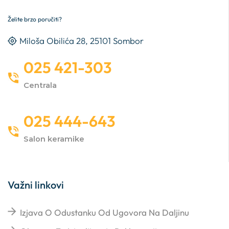
Želite brzo poručiti?
Miloša Obilića 28, 25101 Sombor
025 421-303
Centrala
025 444-643
Salon keramike
Važni linkovi
Izjava O Odustanku Od Ugovora Na Daljinu