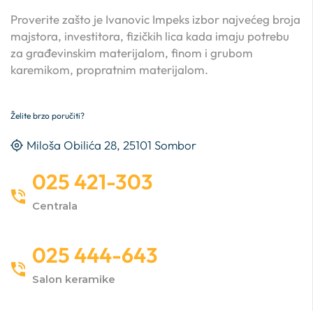
Proverite zašto je Ivanovic Impeks izbor najvećeg broja
majstora, investitora, fizičkih lica kada imaju potrebu
za građevinskim materijalom, finom i grubom
karemikom, propratnim materijalom.
Želite brzo poručiti?
Miloša Obilića 28, 25101 Sombor
025 421-303
Centrala
025 444-643
Salon keramike