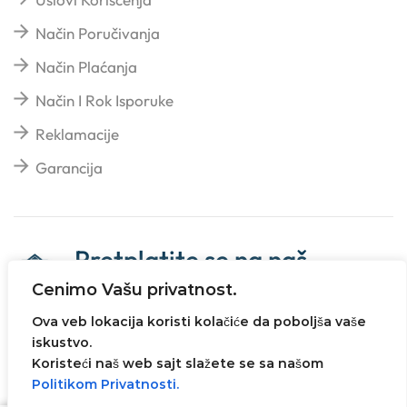
Način Poručivanja
Način Plaćanja
Način I Rok Isporuke
Reklamacije
Garancija
Pretplatite se na naš
newsletter
Cenimo Vašu privatnost.
Ova veb lokacija koristi kolačiće da poboljša vaše
iskustvo.
Koristeći naš web sajt slažete se sa našom
Politikom Privatnosti.
Sva prava zadržana© 2023
Ivanovic Impeks
. Web