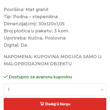
Površina: Mat granit
Tip: Podna – stepenišna
Dimenzija(cm): 30x120x1,05
Broj pločica u paketu: 3 kom.
Upotreba: Kućna, Poslovna
Digital: Da
NAPOMENA: KUPOVINA MOGUĆA SAMO U
MALOPRODAJNOM OBJEKTU
Dostupno za avansnu kupovinu
Dodaj U Korpu