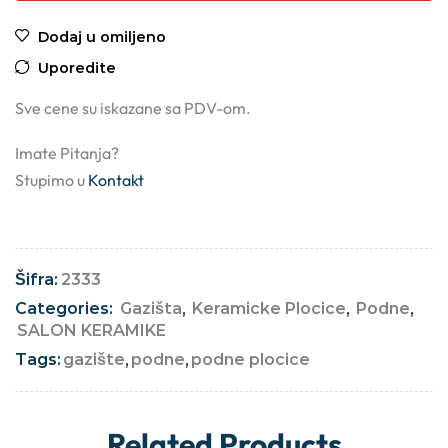
Dodaj u omiljeno
Uporedite
Sve cene su iskazane sa PDV-om.
Imate Pitanja?
Stupimo u
Kontakt
Šifra:
2333
Categories:
Gazišta
,
Keramicke Plocice
,
Podne
,
SALON KERAMIKE
Tags:
gazište
,
podne
,
podne plocice
Related Products