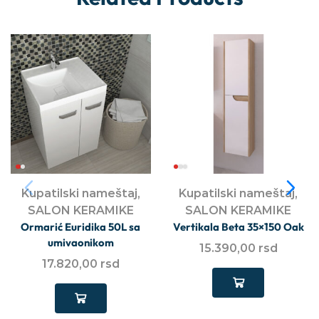
Kupatilski nameštaj
,
Kupatilski nameštaj
,
SALON KERAMIKE
SALON KERAMIKE
Ormarić Euridika 50L sa
Vertikala Beta 35×150 Oak
umivaonikom
15.390,00
rsd
17.820,00
rsd