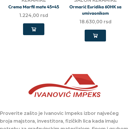
KERAMIKE
SALON KERAMIKE
Crema Marfil mate 45×45
Ormarić Euridika 60HK sa
umivaonikom
1.224,00
rsd
18.630,00
rsd
Proverite zašto je Ivanovic Impeks izbor najvećeg
broja majstora, investitora, fizičkih lica kada imaju
potrebu za građevinskim materijalom, finom i grubom