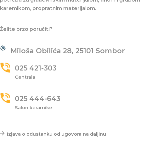
karemikom, propratnim materijalom.
Želite brzo poručiti?
Miloša Obilića 28, 25101 Sombor
025 421-303
Centrala
025 444-643
Salon keramike
Važni linkovi
Izjava o odustanku od ugovora na daljinu