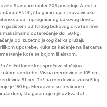
vine Standard moler 2X3 poseduju Atest o
ndardu EN131, što garantuje njihovu visoku
Izrađene su od impregniranog bukovog drveta
nim gazištem od tvrdog bukovog drveta širine
 maksimalno opterećenje do 150 kg.
ačanja od izuzetno jakog čelika pružaju
 prilikom upotrebe. Kuka za kačenje na šarkama
meštanje kofe sa bojom ili alatom.
a čelični lanac koji sprečava slučajno
 tokom upotrebe. Visina merdevina je 105 cm,
 merdevina 91 cm. Težina merdevina iznosi 5 kg,
je je 150 kg. Merdevine su testirane i
ndardom, što garantuje njihov kvalitet i