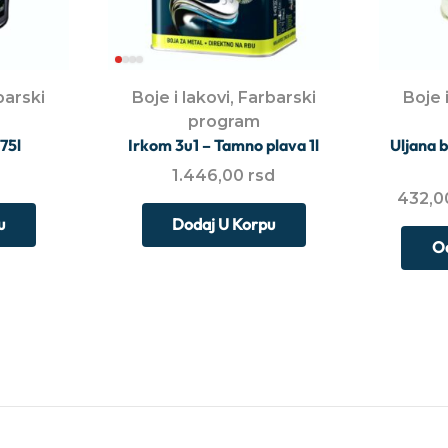
barski
Boje i lakovi
,
Farbarski
Boje i
program
75l
Irkom 3u1 – Tamno plava 1l
Uljana b
1.446,00
rsd
432,
u
Dodaj U Korpu
Od