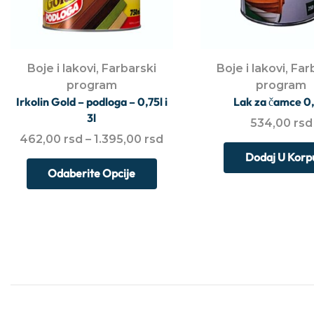
Boje i lakovi
,
Farbarski
Boje i lakovi
,
Far
program
program
Irkolin Gold – podloga – 0,75l i
Lak za čamce 0,
3l
534,00
rsd
462,00
rsd
–
1.395,00
rsd
Dodaj U Korp
Odaberite Opcije