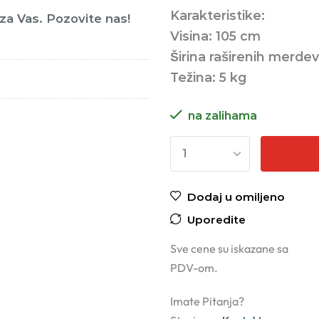
Karakteristike:
o za Vas. Pozovite nas!
Visina: 105 cm
Širina raširenih merdev
Težina: 5 kg
na zalihama
Dodaj u omiljeno
Uporedite
Sve cene su iskazane sa
PDV-om.
Imate Pitanja?