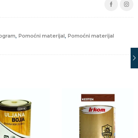
rogram
,
Pomoćni materijal
,
Pomoćni materijal