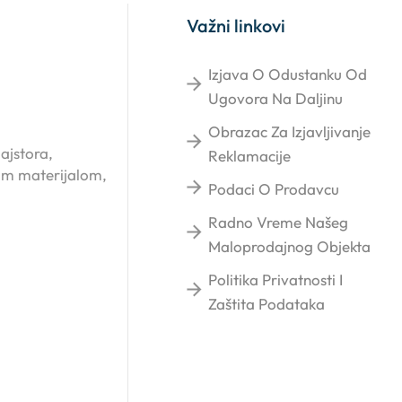
Važni linkovi
Izjava O Odustanku Od
Ugovora Na Daljinu
Obrazac Za Izjavljivanje
ajstora,
Reklamacije
kim materijalom,
Podaci O Prodavcu
Radno Vreme Našeg
Maloprodajnog Objekta
Politika Privatnosti I
Zaštita Podataka