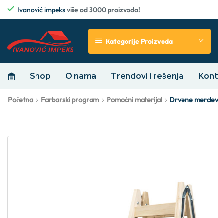
Ivanović impeks
više od 3000 proizvoda!
Kategorije Proizvoda
Shop
O nama
Trendovi i rešenja
Kont
Početna
Farbarski program
Pomoćni materijal
Drvene merdevi