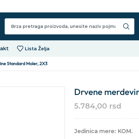
akt
Lista Želja
ne Standard Moler, 2X3
Drvene merdevin
5.784,00
rsd
Jedinica mere: KOM.