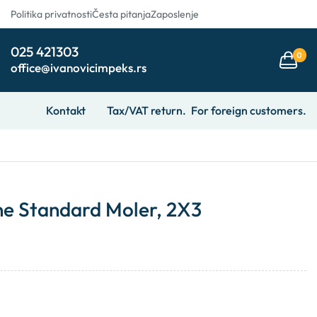
Politika privatnosti
Česta pitanja
Zaposlenje
025 421303
0
office@ivanovicimpeks.rs
Kontakt
Tax/VAT return.
For foreign customers.
e Standard Moler, 2X3