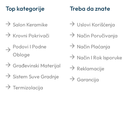
Top kategorije
Treba da znate
Salon Keramike
Uslovi Korišćenja
Krovni Pokrivači
Način Poručivanja
Podovi I Podne
Način Plaćanja
Obloge
Način I Rok Isporuke
Građevinski Materijal
Reklamacije
Sistem Suve Gradnje
Garancija
Termizolacija