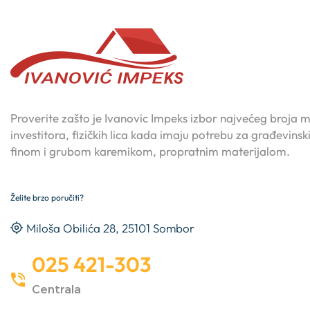
Proverite zašto je Ivanovic Impeks izbor najvećeg broja m
investitora, fizičkih lica kada imaju potrebu za građevins
finom i grubom karemikom, propratnim materijalom.
Želite brzo poručiti?
Miloša Obilića 28, 25101 Sombor
025 421-303
Centrala