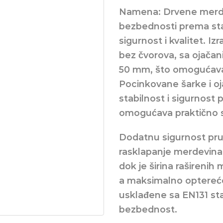
Namena: Drvene merde
bezbednosti prema sta
sigurnost i kvalitet. 
bez čvorova, sa ojača
50 mm, što omogućava
Pocinkovane šarke i oj
stabilnost i sigurnost
omogućava praktično s
Dodatnu sigurnost pruž
rasklapanje merdevina
dok je širina raširenih
a maksimalno opterećen
usklađene sa EN131 sta
bezbednost.