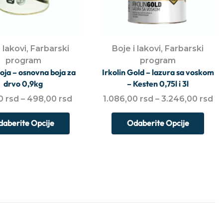
 lakovi
,
Farbarski
Boje i lakovi
,
Farbarski
program
program
oja – osnovna boja za
Irkolin Gold – lazura sa voskom
drvo 0,9kg
– Kesten 0,75l i 3l
00
rsd
–
498,00
rsd
1.086,00
rsd
–
3.246,00
rsd
aberite Opcije
Odaberite Opcije