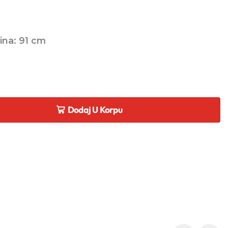
ina: 91 cm
Dodaj U Korpu