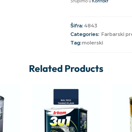
Stupimo u
Kontakt
Šifra:
4843
Categories:
Farbarski p
Tag:
molerski
Related Products