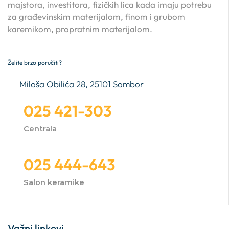
majstora, investitora, fizičkih lica kada imaju potrebu
za građevinskim materijalom, finom i grubom
karemikom, propratnim materijalom.
Želite brzo poručiti?
Miloša Obilića 28, 25101 Sombor
025 421-303
Centrala
025 444-643
Salon keramike
Važni linkovi