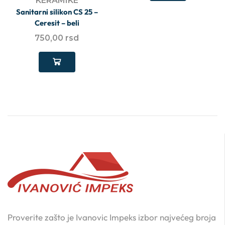
KERAMIKE
Sanitarni silikon CS 25 –
Ceresit – beli
750,00
rsd
Proverite zašto je Ivanovic Impeks izbor najvećeg broja