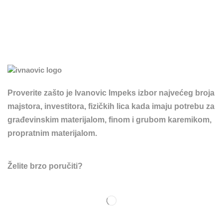
Proverite zašto je Ivanovic Impeks izbor najvećeg broja
majstora, investitora, fizičkih lica kada imaju potrebu za
građevinskim materijalom, finom i grubom karemikom,
propratnim materijalom.
Želite brzo poručiti?