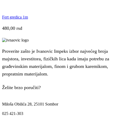
Fert gredica 1m
480,00
rsd
Proverite zašto je Ivanovic Impeks izbor najvećeg broja
majstora, investitora, fizičkih lica kada imaju potrebu za
građevinskim materijalom, finom i grubom karemikom,
propratnim materijalom.
Želite brzo poručiti?
Miloša Obilića 28, 25101 Sombor
025 421-303