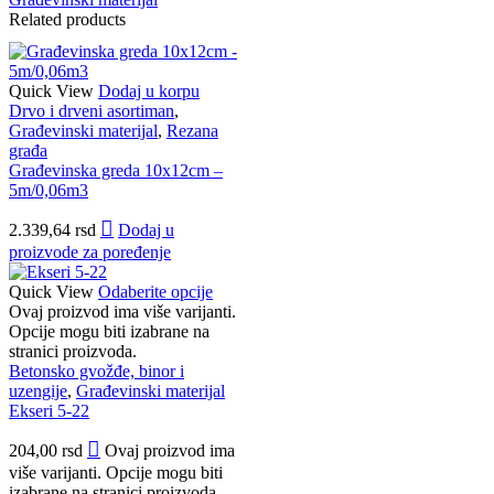
Related products
Quick View
Dodaj u korpu
Drvo i drveni asortiman
,
Građevinski materijal
,
Rezana
građa
Građevinska greda 10x12cm –
5m/0,06m3
2.339,64
rsd
Dodaj u
proizvode za poređenje
Quick View
Odaberite opcije
Ovaj proizvod ima više varijanti.
Opcije mogu biti izabrane na
stranici proizvoda.
Betonsko gvožđe, binor i
uzengije
,
Građevinski materijal
Ekseri 5-22
204,00
rsd
Ovaj proizvod ima
više varijanti. Opcije mogu biti
izabrane na stranici proizvoda.