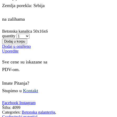
Zemlja porekla: Srbija
na zalihama
Betonska kanalica 50x16x6
quantity
Dodaj u korpu
Dodaj u omiljeno
Uporedite
Sve cene su iskazane sa
PDV-om.
Imate Pitanja?
Stupimo u
Kontakt
Facebook
Instagram
Šifra:
4099
Categories:
Betonska galanterija
,
Građevinski materijal