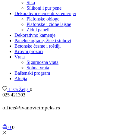
Sika
Silikoni i pur pene
Dekorativni elementi za enterijer
Plafonske obloge
Plafonske i zidne lajsne
Zidni paneli
Dekorativno kamenje
Panelne ograde, žice i stubovi
Betonske česme i roštilji
Krovni prozori
Vrata
Sigurnosna vrata
Sobna vrata
Baštenski program
Akcija
Lista Želja
0
025 421303
office@ivanovicimpeks.rs
0
0