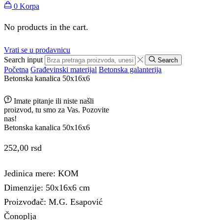
0
Korpa
No products in the cart.
Vrati se u prodavnicu
Search input
Search
Početna
Građevinski materijal
Betonska galanterija
Betonska kanalica 50x16x6
Imate pitanje ili niste našli
proizvod, tu smo za Vas. Pozovite
nas!
Betonska kanalica 50x16x6
252,00
rsd
Jedinica mere: KOM
Dimenzije: 50x16x6 cm
Proizvođač: M.G. Esapović
Čonoplja