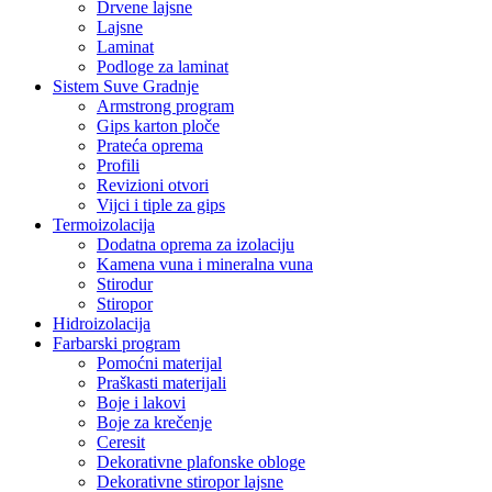
Drvene lajsne
Lajsne
Laminat
Podloge za laminat
Sistem Suve Gradnje
Armstrong program
Gips karton ploče
Prateća oprema
Profili
Revizioni otvori
Vijci i tiple za gips
Termoizolacija
Dodatna oprema za izolaciju
Kamena vuna i mineralna vuna
Stirodur
Stiropor
Hidroizolacija
Farbarski program
Pomoćni materijal
Praškasti materijali
Boje i lakovi
Boje za krečenje
Ceresit
Dekorativne plafonske obloge
Dekorativne stiropor lajsne