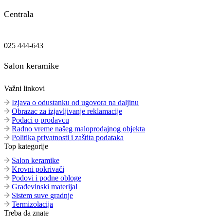
Centrala
025 444-643
Salon keramike
Važni linkovi
Izjava o odustanku od ugovora na daljinu
Obrazac za izjavljivanje reklamacije
Podaci o prodavcu
Radno vreme našeg maloprodajnog objekta
Politika privatnosti i zaštita podataka
Top kategorije
Salon keramike
Krovni pokrivači
Podovi i podne obloge
Građevinski materijal
Sistem suve gradnje
Termizolacija
Treba da znate