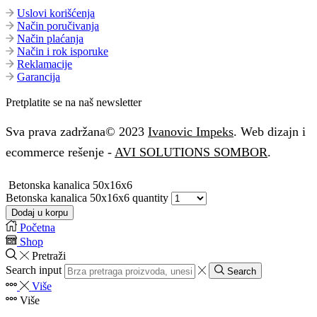
Uslovi korišćenja
Način poručivanja
Način plaćanja
Način i rok isporuke
Reklamacije
Garancija
Pretplatite se na naš newsletter
Sva prava zadržana© 2023
Ivanovic Impeks
. Web dizajn i
ecommerce rešenje -
AVI SOLUTIONS SOMBOR
.
Betonska kanalica 50x16x6
Betonska kanalica 50x16x6 quantity
Dodaj u korpu
Početna
Shop
Pretraži
Search input
Search
Više
Više