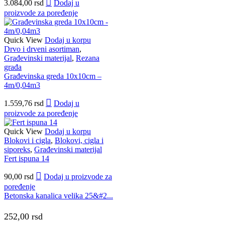
3.084,00
rsd
Dodaj u
proizvode za poređenje
Quick View
Dodaj u korpu
Drvo i drveni asortiman
,
Građevinski materijal
,
Rezana
građa
Građevinska greda 10x10cm –
4m/0,04m3
1.559,76
rsd
Dodaj u
proizvode za poređenje
Quick View
Dodaj u korpu
Blokovi i cigla
,
Blokovi, cigla i
siporeks
,
Građevinski materijal
Fert ispuna 14
90,00
rsd
Dodaj u proizvode za
poređenje
Betonska kanalica velika 25&#2...
252,00
rsd