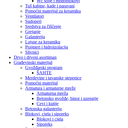
Wc šolje i monoblokovi
Tuš kabine, kade i paravani
Pomoćni materijal za keramiku
Ventilatori
Sudoperi
Sredstva za čišćenje
Grejanje
Galanterija
Lajsne za keramiku
Prajmeri i hidroizolacija
Slivnici
Drvo i drveni asortiman
Građevinski materijal
Gvožđarski program
ŠAHTE
Merdevine i tavanske stepenice
Pomoćni materijal
Armatura i armaturne mreže
Armaturna mreža
Betonsko gvožđe, binor i uzengije
Cevi i kutije
Betonska galanterija
Blokovi, cigla i siporeks
Blokovi i cigla
Siporeks