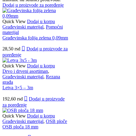
Dodaj u proizvode za poređenje
Quick View
Dodaj u korpu
Građevinski materijal
,
Pomoćni
materijal
Građevinska folija zelena 0,09mm
28,50
rsd
Dodaj u proizvode za
poređenje
Quick View
Dodaj u korpu
Drvo i drveni asortiman
,
Građevinski materijal
,
Rezana
građa
Letva 3×5 – 3m
192,60
rsd
Dodaj u proizvode
za poređenje
Quick View
Dodaj u korpu
Građevinski materijal
,
OSB ploče
OSB ploča 18 mm