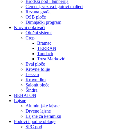
Brodski pod i lamperija
Cement, veziva i gotovi malteri
Rezana građa
OSB ploče
Dimnjački program
Krovni pokrivači
Olučni sistemi
Crep
Bramac
TERRAN
Tondach
Toza Marković
Eval ploče
Krovne folije
Leksan
Krovni lim
Salonit ploče
Šindra
BEHATON
Lajsne
Aluminijske lajsne
Drvene lajsne
Lajsne za keramiku
Podovi i podne obloge
SPC pod