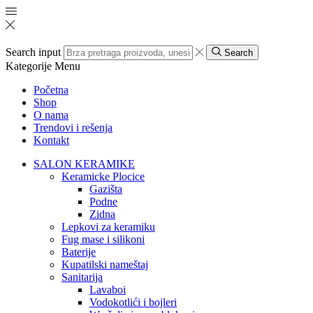
Search input
Search
Kategorije
Menu
Početna
Shop
O nama
Trendovi i rešenja
Kontakt
SALON KERAMIKE
Keramicke Plocice
Gazišta
Podne
Zidna
Lepkovi za keramiku
Fug mase i silikoni
Baterije
Kupatilski nameštaj
Sanitarija
Lavaboi
Vodokotlići i bojleri