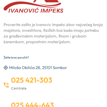
Proverite zašto je Ivanovic Impeks izbor najvećeg broja
majstora, investitora, fizičkih lica kada imaju potrebu
za građevinskim materijalom, finom i grubom
karemikom, propratnim materijalom.
Želite brzo poručiti?
Miloša Obilića 28, 25101 Sombor
025 421-303
Centrala
025 444-643