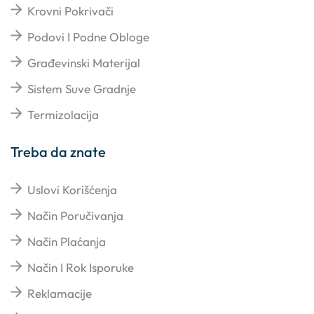
Krovni Pokrivači
Podovi I Podne Obloge
Građevinski Materijal
Sistem Suve Gradnje
Termizolacija
Treba da znate
Uslovi Korišćenja
Način Poručivanja
Način Plaćanja
Način I Rok Isporuke
Reklamacije