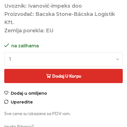
Uvoznik: Ivanović-impeks doo
Proizvođač: Bacska Stone-Bácska Logistik
Kft.
Zemlja porekla: EU
na zalihama
Dodaj U Korpu
Dodaj u omiljeno
Uporedite
Sve cene su iskazane sa PDV-om.
Imate Pitanja?