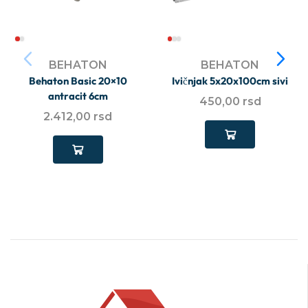
BEHATON
BEHATON
Behaton Basic 20×10
Ivičnjak 5x20x100cm sivi
antracit 6cm
450,00
rsd
2.412,00
rsd