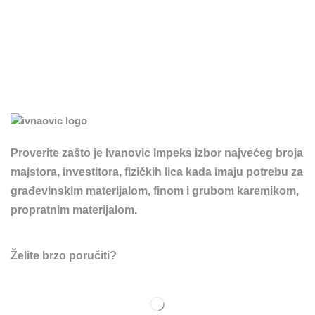
Proverite zašto je Ivanovic Impeks izbor najvećeg broja
majstora, investitora, fizičkih lica kada imaju potrebu za
građevinskim materijalom, finom i grubom karemikom,
propratnim materijalom.
Želite brzo poručiti?