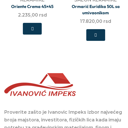
Oriente Crema 45×45
Ormarić Euridika 50L sa
umivaonikom
2.235,00
rsd
17.820,00
rsd
Proverite zašto je Ivanovic Impeks izbor najvećeg
broja majstora, investitora, fizičkih lica kada imaju
potrebu za građevinskim materijalom, finom i