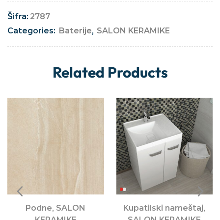
Šifra:
2787
Categories:
Baterije
,
SALON KERAMIKE
Related Products
Podne
,
SALON
Kupatilski nameštaj
,
KERAMIKE
SALON KERAMIKE