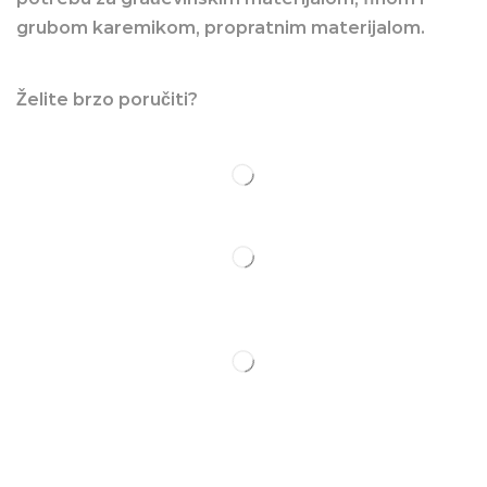
grubom karemikom, propratnim materijalom.
Želite brzo poručiti?
Važni linkovi