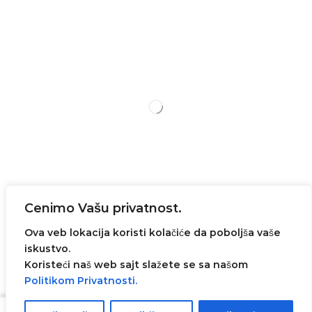
Treba da znate
Cenimo Vašu privatnost.
Ova veb lokacija koristi kolačiće da poboljša vaše
iskustvo.
Koristeći naš web sajt slažete se sa našom
Sva prava zadržana© 2023
Ivanovic Impeks
. Web
Politikom Privatnosti.
dizajn i ecommerce rešenje -
AVI SOLUTIONS
SOMBOR
.