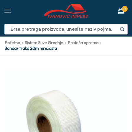
0
Početna
Sistem Suve Gradnje
Prateća oprema
Bandaž traka 20m mrežasta