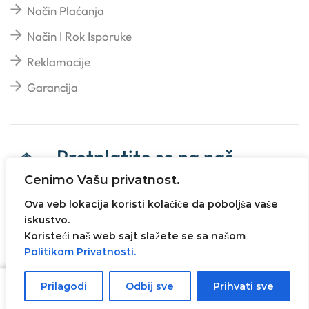
Način Plaćanja
Način I Rok Isporuke
Reklamacije
Garancija
Pretplatite se na naš
newsletter
Cenimo Vašu privatnost.
Ova veb lokacija koristi kolačiće da poboljša vaše
iskustvo.
Koristeći naš web sajt slažete se sa našom
Politikom Privatnosti.
Sva prava zadržana© 2023
Ivanovic Impeks
. Web
dizajn i ecommerce rešenje -
AVI SOLUTIONS
Prilagodi
Odbij sve
Prihvati sve
Dodaj U Korpu
SOMBOR
.
Početna
Shop
Pretraži
Više