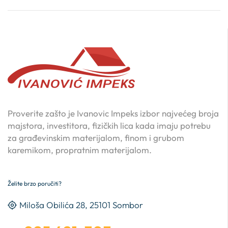
Proverite zašto je Ivanovic Impeks izbor najvećeg broja
majstora, investitora, fizičkih lica kada imaju potrebu
za građevinskim materijalom, finom i grubom
karemikom, propratnim materijalom.
Želite brzo poručiti?
Miloša Obilića 28, 25101 Sombor