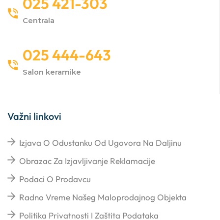
025 421-303
Centrala
025 444-643
Salon keramike
Važni linkovi
Izjava O Odustanku Od Ugovora Na Daljinu
Obrazac Za Izjavljivanje Reklamacije
Podaci O Prodavcu
Radno Vreme Našeg Maloprodajnog Objekta
Politika Privatnosti I Zaštita Podataka