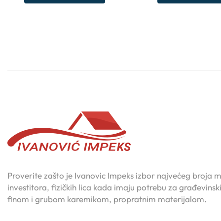
Proverite zašto je Ivanovic Impeks izbor najvećeg broja m
investitora, fizičkih lica kada imaju potrebu za građevins
finom i grubom karemikom, propratnim materijalom.