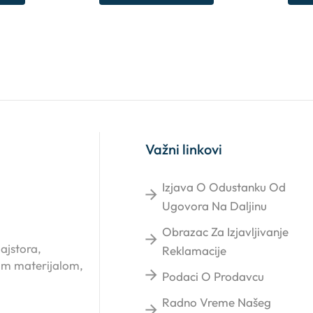
Važni linkovi
Izjava O Odustanku Od
Ugovora Na Daljinu
Obrazac Za Izjavljivanje
ajstora,
Reklamacije
kim materijalom,
Podaci O Prodavcu
Radno Vreme Našeg