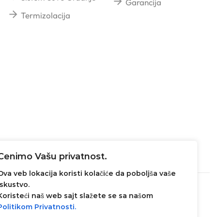
Garancija
Termizolacija
Cenimo Vašu privatnost.
Ova veb lokacija koristi kolačiće da poboljša vaše
iskustvo.
Koristeći naš web sajt slažete se sa našom
Politikom Privatnosti.