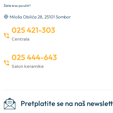
Želite brzo poručiti?
Miloša Obilića 28, 25101 Sombor
025 421-303
Centrala
025 444-643
Salon keramike
Pretplatite se na naš newslet