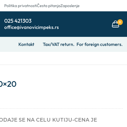
Politika privatnosti
Česta pitanja
Zaposlenje
025 421303
0
office@ivanovicimpeks.rs
Kontakt
Tax/VAT return.
For foreign customers.
10×20
PRODAJE SE NA CELU KUTIJU-CENA JE