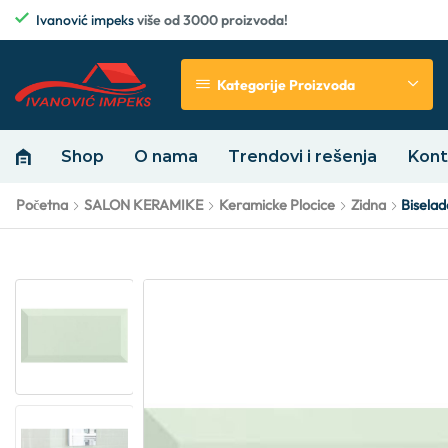
Ivanović impeks
više od 3000 proizvoda!
Kategorije Proizvoda
Shop
O nama
Trendovi i rešenja
Kont
Početna
SALON KERAMIKE
Keramicke Plocice
Zidna
Bisela