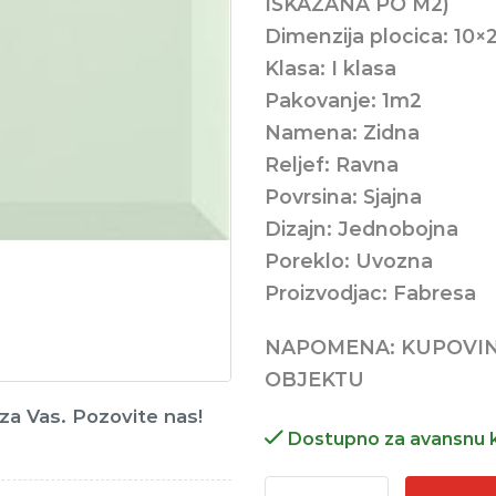
ISKAZANA PO M2)
Dimenzija plocica: 10×
Klasa: I klasa
Pakovanje: 1m2
Namena: Zidna
Reljef: Ravna
Povrsina: Sjajna
Dizajn: Jednobojna
Poreklo: Uvozna
Proizvodjac: Fabresa
NAPOMENA: KUPOVI
OBJEKTU
o za Vas. Pozovite nas!
Dostupno za avansnu 