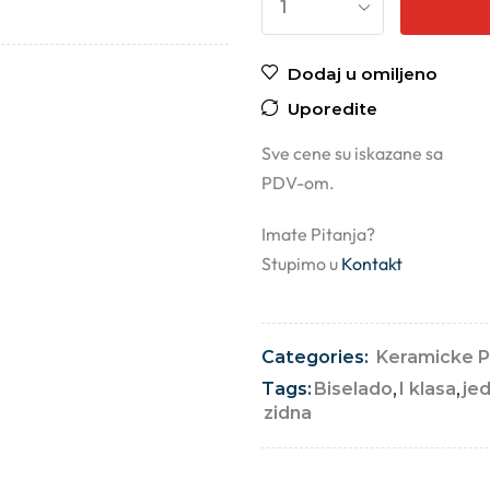
Dodaj u omiljeno
Uporedite
Sve cene su iskazane sa
PDV-om.
Imate Pitanja?
Stupimo u
Kontakt
Categories:
Keramicke P
Tags:
Biselado
,
I klasa
,
je
zidna