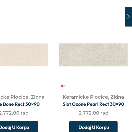
cke Plocice
,
Zidna
Keramicke Plocice
,
Zidna
e Bone Rect 30×90
Slot Ozone Pearl Rect 30×90
2.772,00
rsd
2.772,00
rsd
Dodaj U Korpu
Dodaj U Korpu