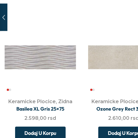
Keramicke Plocice
,
Zidna
Keramicke Plocic
Basilea XL Gris 25×75
Ozone Grey Rect 
2.598,00
rsd
2.610,00
rs
Dodaj U Korpu
Dodaj U Korp