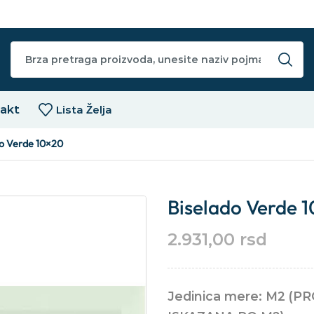
akt
Lista Želja
do Verde 10×20
Biselado Verde 
2.931,00
rsd
Jedinica mere: M2 (