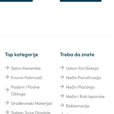
Top kategorije
Treba da znate
Salon Keramike
Uslovi Korišćenja
Krovni Pokrivači
Način Poručivanja
Podovi I Podne
Način Plaćanja
Obloge
Način I Rok Isporuke
Građevinski Materijal
Reklamacije
Sistem Suve Gradnje