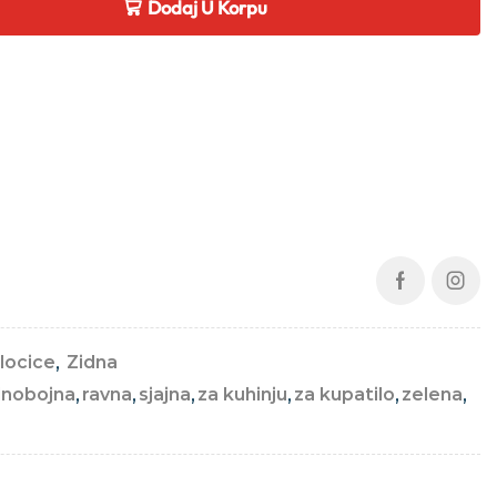
Dodaj U Korpu
locice
,
Zidna
dnobojna
,
ravna
,
sjajna
,
za kuhinju
,
za kupatilo
,
zelena
,