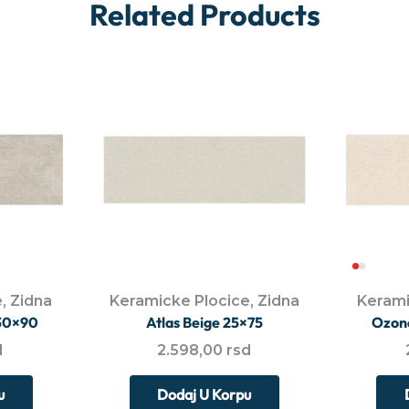
Related Products
e
,
Zidna
Keramicke Plocice
,
Zidna
Kerami
30×90
Atlas Beige 25×75
Ozon
d
2.598,00
rsd
u
Dodaj U Korpu