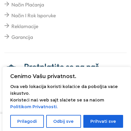
Način Plaćanja
Način I Rok Isporuke
Reklamacije
Garancija
Pretplatite se na naš
newsletter
Cenimo Vašu privatnost.
Ova veb lokacija koristi kolačiće da poboljša vaše
iskustvo.
Koristeći naš web sajt slažete se sa našom
Politikom Privatnosti.
Sva prava zadržana© 2023
Ivanovic Impeks
. Web
dizajn i ecommerce rešenje -
AVI SOLUTIONS
Prilagodi
Odbij sve
Prihvati sve
Dodaj U Korpu
SOMBOR
.
Početna
Shop
Pretraži
Više