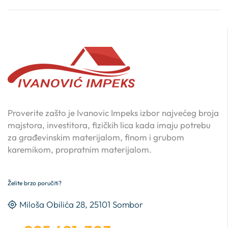
Proverite zašto je Ivanovic Impeks izbor najvećeg broja
majstora, investitora, fizičkih lica kada imaju potrebu
za građevinskim materijalom, finom i grubom
karemikom, propratnim materijalom.
Želite brzo poručiti?
Miloša Obilića 28, 25101 Sombor