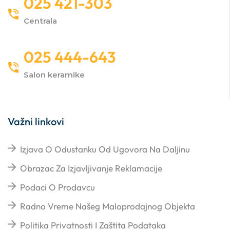
025 421-303
Centrala
025 444-643
Salon keramike
Važni linkovi
Izjava O Odustanku Od Ugovora Na Daljinu
Obrazac Za Izjavljivanje Reklamacije
Podaci O Prodavcu
Radno Vreme Našeg Maloprodajnog Objekta
Politika Privatnosti I Zaštita Podataka