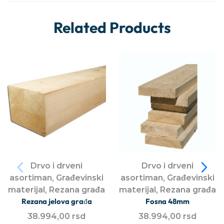
Related Products
Drvo i drveni
Drvo i drveni
asortiman
,
Građevinski
asortiman
,
Građevinski
materijal
,
Rezana građa
materijal
,
Rezana građa
Rezana jelova građa
Fosna 48mm
38.994,00
rsd
38.994,00
rsd