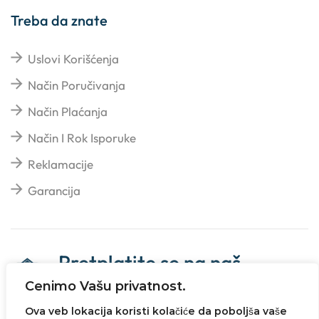
Treba da znate
Uslovi Korišćenja
Način Poručivanja
Način Plaćanja
Način I Rok Isporuke
Reklamacije
Garancija
Pretplatite se na naš
newsletter
Cenimo Vašu privatnost.
Ova veb lokacija koristi kolačiće da poboljša vaše