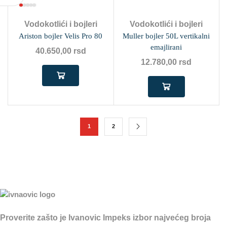
Vodokotlići i bojleri
Vodokotlići i bojleri
Ariston bojler Velis Pro 80
Muller bojler 50L vertikalni
emajlirani
40.650,00
rsd
12.780,00
rsd
1
2
Proverite zašto je Ivanovic Impeks izbor najvećeg broja