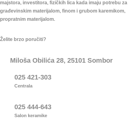
majstora, investitora, fizičkih lica kada imaju potrebu za
građevinskim materijalom, finom i grubom karemikom,
propratnim materijalom.
Želite brzo poručiti?
Miloša Obilića 28, 25101 Sombor
025 421-303
Centrala
025 444-643
Salon keramike
Važni linkovi