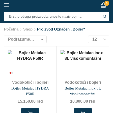
0
Početna
Shop
Proizvod Označen „bojler“
Vodokotlići i bojleri
Vodokotlići i bojleri
Bojler Metalac HYDRA
Bojler Metalac inox 8L
P50R
visokomontažni
15.150,00
rsd
10.800,00
rsd