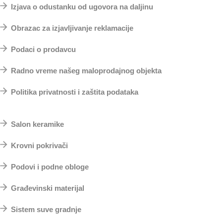
Izjava o odustanku od ugovora na daljinu
Obrazac za izjavljivanje reklamacije
Podaci o prodavcu
Radno vreme našeg maloprodajnog objekta
Politika privatnosti i zaštita podataka
Top kategorije
Salon keramike
Krovni pokrivači
Podovi i podne obloge
Građevinski materijal
Sistem suve gradnje