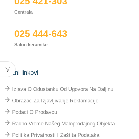
025 421-303
Centrala
025 444-643
Salon keramike
Važni linkovi
Izjava O Odustanku Od Ugovora Na Daljinu
Obrazac Za Izjavljivanje Reklamacije
Podaci O Prodavcu
Radno Vreme Našeg Maloprodajnog Objekta
Politika Privatnosti I Zaštita Podataka