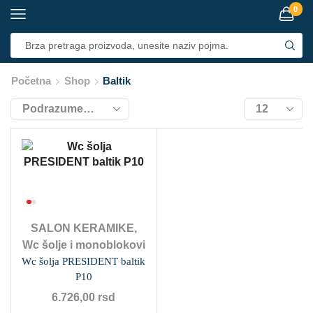
0
Početna
Shop
Baltik
SALON KERAMIKE
,
Wc šolje i monoblokovi
Wc šolja PRESIDENT baltik
P10
6.726,00
rsd