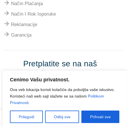
Način Plaćanja
Način I Rok Isporuke
Reklamacije
Garancija
Pretplatite se na naš
newsletter
Cenimo Vašu privatnost.
Ova veb lokacija koristi kolačiće da poboljša vaše iskustvo.
Koristeći naš web sajt slažete se sa našom
Politikom
Privatnosti.
Sva prava zadržana© 2023
Ivanovic Impeks
. Web
dizajn i ecommerce rešenje -
AVI SOLUTIONS
Prilagodi
Odbij sve
Prihvati sve
SOMBOR
.
Početna
Shop
Pretraži
Više